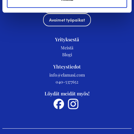
Asiakkaaksi
Avoimet työpaikat
Yrityksestä
Meistä
Blogi
Yhteystiedot
info@elamasi.com
040-5377652
Löydät meidät myös!