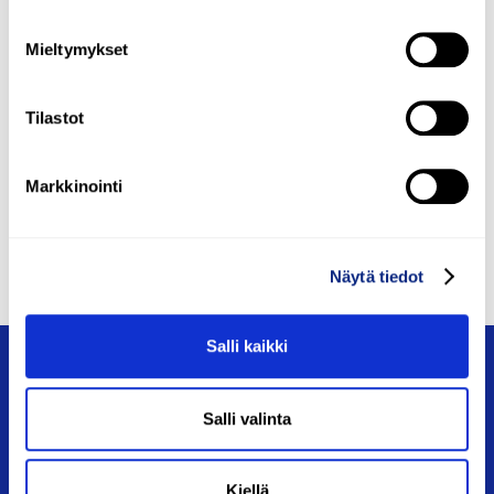
Mieltymykset
Jätä yhteydenottopyyntö
Tilastot
Tai soita
Markkinointi
040-5377652
Näytä tiedot
Salli kaikki
Salli valinta
Kiellä