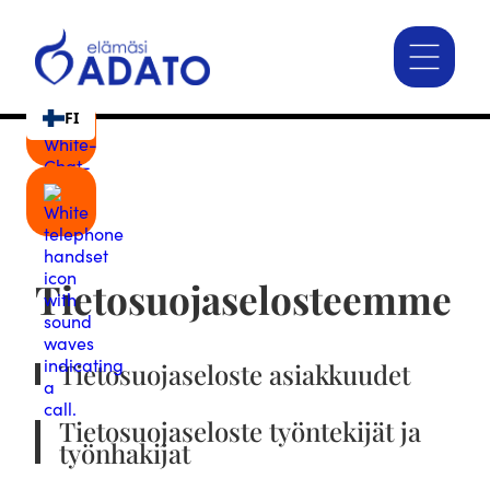
FI
Tietosuojaselosteemme
Tietosuojaseloste asiakkuudet
Tietosuojaseloste työntekijät ja
työnhakijat