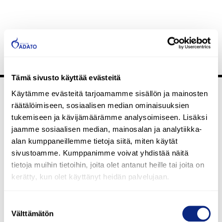
Tämä sivusto käyttää evästeitä
Käytämme evästeitä tarjoamamme sisällön ja mainosten
räätälöimiseen, sosiaalisen median ominaisuuksien
Kiinnostuitko
tukemiseen ja kävijämäärämme analysoimiseen. Lisäksi
jaamme sosiaalisen median, mainosalan ja analytiikka-
alan kumppaneillemme tietoja siitä, miten käytät
meidän
sivustoamme. Kumppanimme voivat yhdistää näitä
tietoja muihin tietoihin, joita olet antanut heille tai joita on
avustamme?
kerätty, kun olet käyttänyt heidän palvelujaan.
Suostumuksen
Ole yhteydessä niin katsomme miten voimme olla avuksi
Välttämätön
valinta
juuri sinulle.