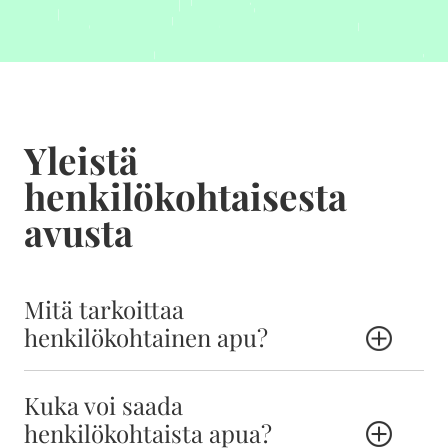
Yleistä
henkilökohtaisesta
avusta
Mitä tarkoittaa
henkilökohtainen apu?
Henkilökohtainen apu on toisen henkilön antamaa
Kuka voi saada
välttämätöntä apua, jota vaikeavammainen tai
henkilökohtaista apua?
pitkäaikaista, toimintakykyä rajoittavaa sairautta