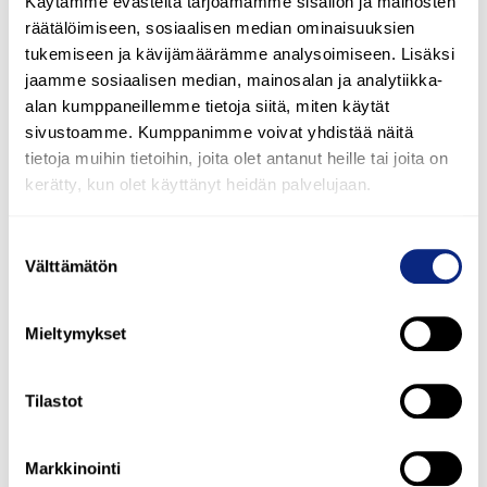
kokemuksella Adatolla
Käytämme evästeitä tarjoamamme sisällön ja mainosten
räätälöimiseen, sosiaalisen median ominaisuuksien
tukemiseen ja kävijämäärämme analysoimiseen. Lisäksi
jaamme sosiaalisen median, mainosalan ja analytiikka-
alan kumppaneillemme tietoja siitä, miten käytät
sivustoamme. Kumppanimme voivat yhdistää näitä
tietoja muihin tietoihin, joita olet antanut heille tai joita on
kerätty, kun olet käyttänyt heidän palvelujaan.
Suostumuksen
Välttämätön
valinta
Mieltymykset
Tilastot
Markkinointi