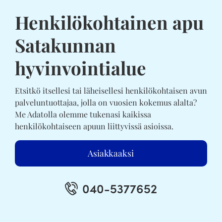
Henkilökohtainen apu
Satakunnan
hyvinvointialue
Etsitkö itsellesi tai läheisellesi henkilökohtaisen avun
palveluntuottajaa, jolla on vuosien kokemus alalta?
Me Adatolla olemme tukenasi kaikissa
henkilökohtaiseen apuun liittyvissä asioissa.
Asiakkaaksi
040-5377652