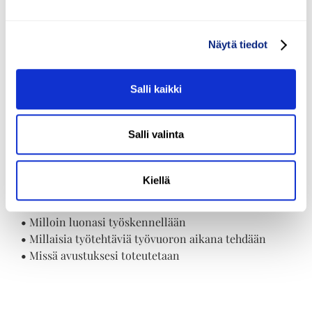
Säilytät aina
itsemääräämisoikeutesi
Näytä tiedot
Adaton henkilökohtaisella
Salli kaikki
avulla
Valitsemalla Adaton palveluntuottajaksi voit aina olla
Salli valinta
varma, että saat itse päättää omasta elämästäsi ja
vaikuttaa siihen, miten avustuksesi toteutetaan.
Kiellä
Saat esimerkiksi päättää:
•
Kuka avustajanasi työskentelee
•
Milloin luonasi työskennellään
•
Millaisia työtehtäviä työvuoron aikana tehdään
•
Missä avustuksesi toteutetaan