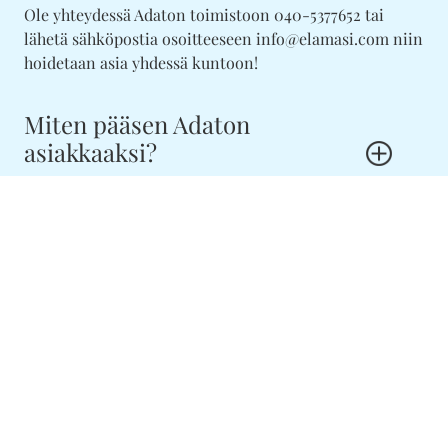
Ole yhteydessä Adaton toimistoon 040-5377652 tai
lähetä sähköpostia osoitteeseen info@elamasi.com niin
hoidetaan asia yhdessä kuntoon!
Miten pääsen Adaton
asiakkaaksi?
Asiakkaaksemme pääset helpoiten olemalla yhteydessä
numeroon 040-5377652 tai laittamalla sähköpostia
info@elamasi.com.