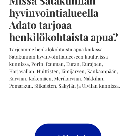
Missä Satakunnan
hyvinvointialueella
Adato tarjoaa
henkilökohtaista apua?
Tarjoamme henkilökohtaista apua kaikissa
Satakunnan hyvinvointialueeseen kuuluvissa
kunnissa, Porin, Rauman, Euran, Eurajoen,
Harjavallan, Huittisten, Jämijärven, Kankaanpään,
Karvian, Kokemäen, Merikarvian, Nakkilan,
Pomarkun, Siikaisten, Säkylän ja Ulvilan kunnissa.