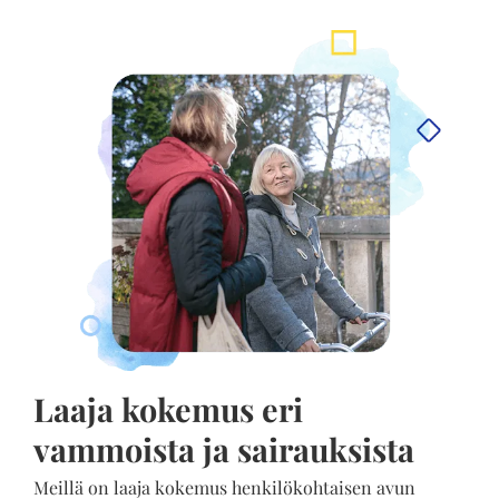
Laaja kokemus eri
vammoista ja sairauksista
Meillä on laaja kokemus henkilökohtaisen avun