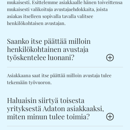
mukaisesti. Esittelemme asiakkaalle hänen toiveittensa
mukaisesti valikoituja avustajaehdokkaita, joista
asiakas itselleen sopivalla tavalla valitsee
henkilökohtaisen avustajan.
Saanko itse päättää milloin
henkilökohtainen avustaja
työskentelee luonani?
Asiakkaana saat itse päättää milloin avustaja tulee
tekemään työvuoron.
Haluaisin siirtyä toisesta
yrityksestä Adaton asiakkaaksi,
miten minun tulee toimia?