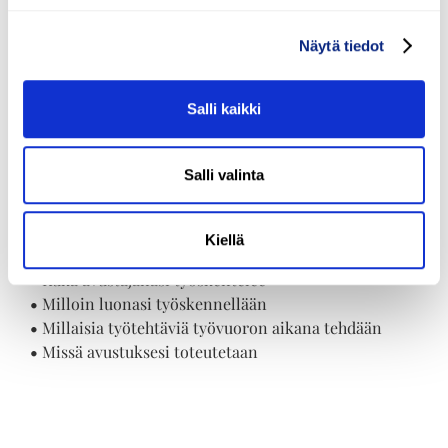
Säilytät aina
itsemääräämisoikeutesi
Näytä tiedot
Adaton henkilökohtaisella
Salli kaikki
avulla
Valitsemalla Adaton palveluntuottajaksi voit aina olla
Salli valinta
varma, että saat itse päättää omasta elämästäsi ja
vaikuttaa siihen, miten avustuksesi toteutetaan.
Kiellä
Saat esimerkiksi päättää:
•
Kuka avustajanasi työskentelee
•
Milloin luonasi työskennellään
•
Millaisia työtehtäviä työvuoron aikana tehdään
•
Missä avustuksesi toteutetaan