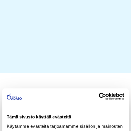
Henkilökohtainen apu
yli 15 vuoden
Tämä sivusto käyttää evästeitä
kokemuksella Adatolla
Käytämme evästeitä tarjoamamme sisällön ja mainosten