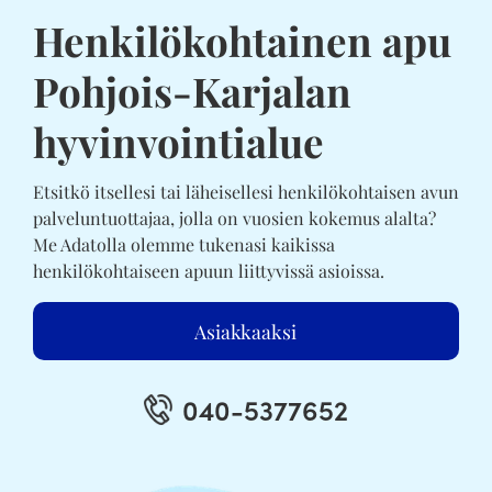
Henkilökohtainen apu
Pohjois-Karjalan
hyvinvointialue
Etsitkö itsellesi tai läheisellesi henkilökohtaisen avun
palveluntuottajaa, jolla on vuosien kokemus alalta?
Me Adatolla olemme tukenasi kaikissa
henkilökohtaiseen apuun liittyvissä asioissa.
Asiakkaaksi
040-5377652