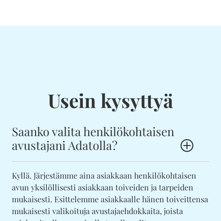
Usein kysyttyä
Saanko valita henkilökohtaisen
avustajani Adatolla?
Kyllä. Järjestämme aina asiakkaan henkilökohtaisen
avun yksilöllisesti asiakkaan toiveiden ja tarpeiden
mukaisesti. Esittelemme asiakkaalle hänen toiveittensa
mukaisesti valikoituja avustajaehdokkaita, joista