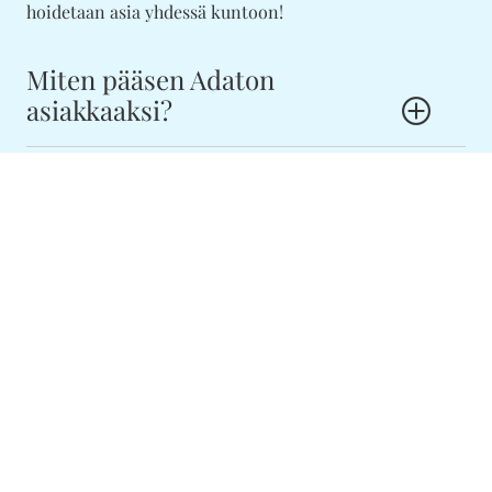
hoidetaan asia yhdessä kuntoon!
Miten pääsen Adaton
asiakkaaksi?
Asiakkaaksemme pääset helpoiten olemalla yhteydessä
numeroon 040-5377652 tai laittamalla sähköpostia
info@elamasi.com.