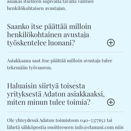
asiakas itselleen sopivalla tavalla valitsee
henkilökohtaisen avustajan.
Saanko itse päättää milloin
henkilökohtainen avustaja
työskentelee luonani?
Asiakkaana saat itse päättää milloin avustaja tulee
tekemään työvuoron.
Haluaisin siirtyä toisesta
yrityksestä Adaton asiakkaaksi,
miten minun tulee toimia?
Ole yhteydessä Adaton toimistoon 040-5377652 tai
lähetä sähköpostia osoitteeseen info@elamasi.com niin