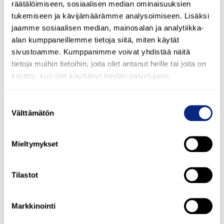
räätälöimiseen, sosiaalisen median ominaisuuksien
tukemiseen ja kävijämäärämme analysoimiseen. Lisäksi
jaamme sosiaalisen median, mainosalan ja analytiikka-
alan kumppaneillemme tietoja siitä, miten käytät
sivustoamme. Kumppanimme voivat yhdistää näitä
tietoja muihin tietoihin, joita olet antanut heille tai joita on
kerätty, kun olet käyttänyt heidän palvelujaan.
Suostumuksen
Välttämätön
valinta
Mieltymykset
Tilastot
Markkinointi