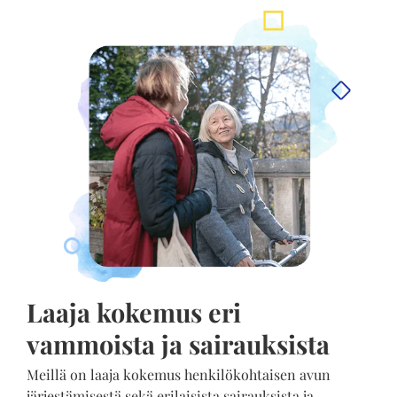
Laaja kokemus eri
vammoista ja sairauksista
Meillä on laaja kokemus henkilökohtaisen avun
järjestämisestä sekä erilaisista sairauksista ja