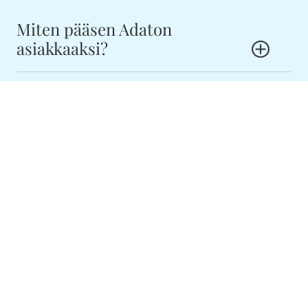
Miten pääsen Adaton
asiakkaaksi?
Asiakkaaksemme pääset helpoiten olemalla yhteydessä
numeroon 040-5377652 tai laittamalla sähköpostia
info@elamasi.com.
Kiinnostuitko