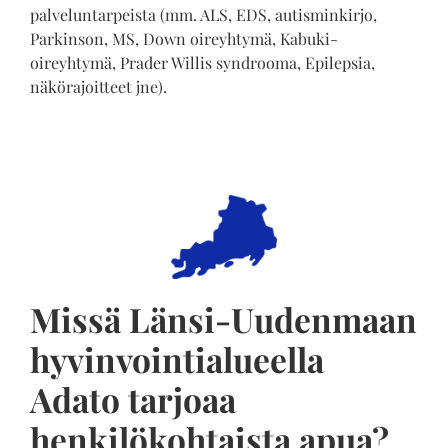
palveluntarpeista (mm. ALS, EDS, autisminkirjo,
Parkinson, MS, Down oireyhtymä, Kabuki-
oireyhtymä, Prader Willis syndrooma, Epilepsia,
näkörajoitteet jne).
Missä Länsi-Uudenmaan
hyvinvointialueella
Adato tarjoaa
henkilökohtaista apua?