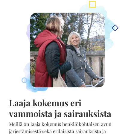
Laaja kokemus eri
vammoista ja sairauksista
Meillä on laaja kokemus henkilökohtaisen avun
järjestämisestä sekä erilaisista sairauksista ja