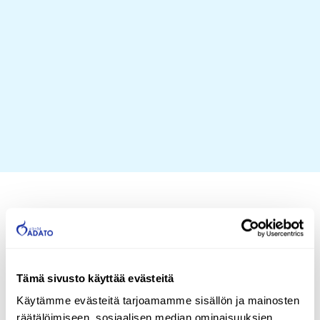
Henkilökohtainen apu
yli 15 vuoden
Tämä sivusto käyttää evästeitä
kokemuksella Adatolla
Käytämme evästeitä tarjoamamme sisällön ja mainosten
räätälöimiseen, sosiaalisen median ominaisuuksien