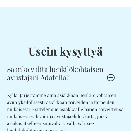
Usein kysyttyä
Saanko valita henkilökohtaisen
avustajani Adatolla?
Kyllä. Järjestämme aina asiakkaan henkilökohtaisen
avun yksilöllisesti asiakkaan toiveiden ja tarpeiden
mukaisesti. Esittelemme asiakkaalle hänen toiveittensa
mukaisesti valikoituja avustajaehdokkaita, joista
asiakas itselleen sopivalla tavalla valitsee
henkilökohtaisen avustajan.