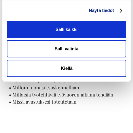
Säilytät aina
itsemääräämisoikeutesi
Näytä tiedot
Adaton henkilökohtaisella
Salli kaikki
avulla
Valitsemalla Adaton palveluntuottajaksi voit aina olla
Salli valinta
varma, että saat itse päättää omasta elämästäsi ja
vaikuttaa siihen, miten avustuksesi toteutetaan.
Kiellä
Saat esimerkiksi päättää:
•
Kuka avustajanasi työskentelee
•
Milloin luonasi työskennellään
•
Millaisia työtehtäviä työvuoron aikana tehdään
•
Missä avustuksesi toteutetaan