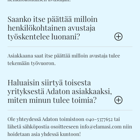
Saanko itse päättää milloin
henkilökohtainen avustaja
työskentelee luonani?
Asiakkaana saat itse päättää milloin avustaja tulee
tekemään työvuoron.
Haluaisin siirtyä toisesta
yrityksestä Adaton asiakkaaksi,
miten minun tulee toimia?
Ole yhteydessä Adaton toimistoon 040-5377652 tai
lähetä sähköpostia osoitteeseen info@elamasi.com niin
hoidetaan asia yhdessä kuntoon!