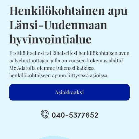
Henkilökohtainen apu
Länsi-Uudenmaan
hyvinvointialue
Etsitkö itsellesi tai läheisellesi henkilökohtaisen avun
palveluntuottajaa, jolla on vuosien kokemus alalta?
Me Adatolla olemme tukenasi kaikissa
henkilökohtaiseen apuun liittyvissä asioissa.
Asiakkaaksi
040-5377652