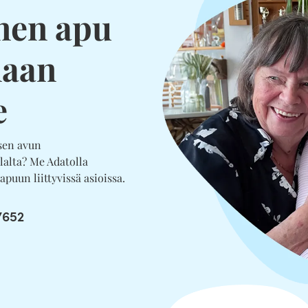
nen apu
maan
e
isen avun
lalta? Me Adatolla
uun liittyvissä asioissa.
7652