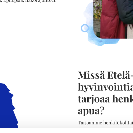
Missä Etel
hyvinvointi
tarjoaa hen
apua?
Tarjoamme henkilökohtai
hyvinvointialueeseen kuul