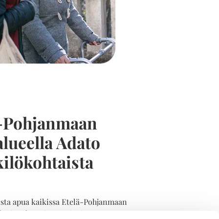
ä-Pohjanmaan
alueella Adato
kilökohtaista
sta apua kaikissa Etelä-Pohjanmaan
uvissa kunnissa, Seinäjoen,