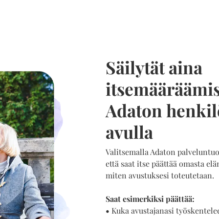
Säilytät aina
itsemääräämis
Adaton henkil
avulla
Valitsemalla Adaton palveluntuot
että saat itse päättää omasta elä
miten avustuksesi toteutetaan.
Saat esimerkiksi päättää:
•
Kuka avustajanasi työskentele