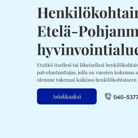
Henkilökohtai
Etelä-Pohjan
hyvinvointialu
Etsitkö itsellesi tai läheisellesi henkilökohta
palveluntuottajaa, jolla on vuosien kokemus a
olemme tukenasi kaikissa henkilökohtaiseen ap
040-537
Asiakkaaksi