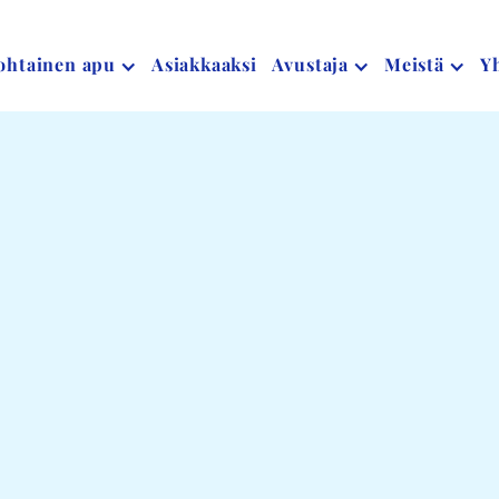
ohtainen apu
Asiakkaaksi
Avustaja
Meistä
Yh