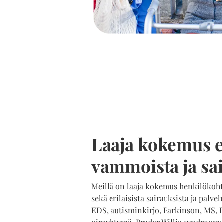
Laaja kokemus e
vammoista ja sa
Meillä on laaja kokemus henkilökoht
sekä erilaisista sairauksista ja palv
EDS, autisminkirjo, Parkinson, MS,
oireyhtymä, Prader Willis syndrooma,