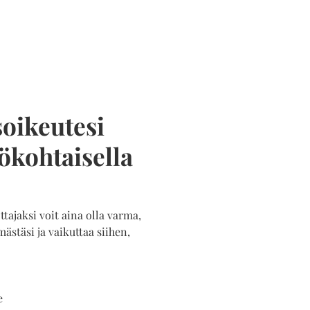
oikeutesi
ökohtaisella
tajaksi voit aina olla varma,
mästäsi ja vaikuttaa siihen,
e