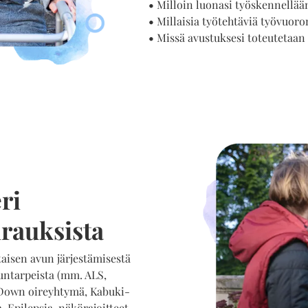
•
Milloin luonasi työskennellää
•
Millaisia työtehtäviä työvuor
•
Missä avustuksesi toteutetaan
ri
irauksista
aisen avun järjestämisestä
eluntarpeista (mm. ALS,
 Down oireyhtymä, Kabuki-
 Epilepsia, näkörajoitteet